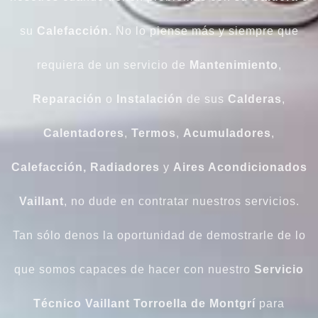
su
Calefacción.
No lo piense más y siempre que
requiera de un servicio de
Mantenimiento
,
Reparación
o
Instalación
de sus
Calderas
,
Calentadores
,
Termos
,
Acumuladores
,
Calefacción, Radiadores
y
Aires Acondicionados
Vaillant
, no dude en contratar nuestros servicios.
Tan sólo denos la oportunidad de demostrarle de lo
que somos capaces de hacer con nuestro
Servicio
Técnico Vaillant
Torroella de Montgrí
para