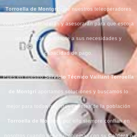
Torroella de Montgrí
, que nuestros teleoperadores
con gusto le atenderán y asesorarán para que escoja
un plan que se adapte a sus necesidades y
capacidad de pago.
Pues en nuestro
Servicio Técnico Vaillant Torroella
de Montgrí
aportamos soluciones y buscamos lo
mejor para todos nuestros clientes de la población
Torroella de Montgrí
, por ello siempre confían en
nosotros cuando tienen problemas con su
Caldera
o