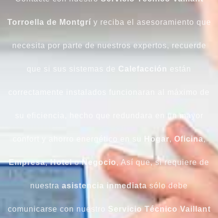
Torroella de Montgrí
y reciba el asesoramiento que
necesita por parte de nuestros expertos, recuerde
que si sus sistemas de
Calefacción
están
correctamente instalados funcionaran al máximo de
su eficiencia, hecho que redundara en un mayor
confort y ahorro energético en su
Hogar
,
Oficina
,
Empresa
,
Hotel
o
Negocio
, Así que, si requiere de
nuestra
asistencia inmediata
sólo debe
comunicarse con nuestro
Servicio Técnico Vaillant