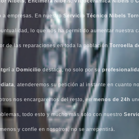
or Nibels
,
Encimera Nibels
,
Vitrocerámica Nibels
o
C
mo a empresas. En nuestro
Servicio Técnico Nibels Torr
puntualidad, lo que nos ha permitido aumentar nuestra c
tor de las reparaciones en toda la población
Torroella 
tgrí
a
Domicilio
destaca, no solo por su
profesionalid
ediata
, atenderemos su petición al instante en cuanto n
otros nos encargaremos del resto, en
menos de 24h
uno
roblemas, todo esto y mucho más solo con nuestro
Servi
ámenos y confíe en nosotros, no se arrepentirá.