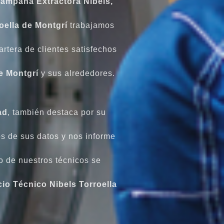
ampana Extractora Nibels,
oella de Montgrí
trabajamos
artera de clientes satisfechos
de Montgrí
y sus alrededores.
ad
, también destaca por su
os de sus datos y nos informe
 de nuestros técnicos se
cio Técnico Nibels Torroella