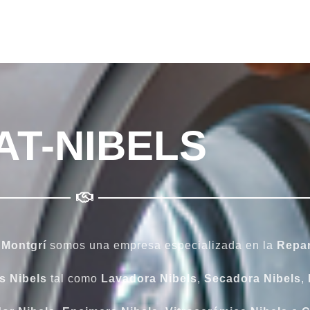
AT-NIBELS
e Montgrí
somos una empresa especializada en la
Repar
s Nibels
tal como
Lavadora
Nibels
,
Secadora
Nibels
,