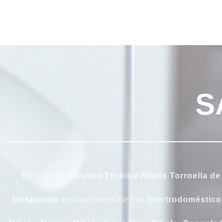
S
En nuestro
Servicio Técnico Nibels Torroella d
Instalación
en cualquiera de sus
Electrodoméstico