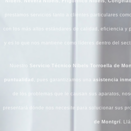
Nibels
,
Nevera Nibels
,
Frigorífico Nibels
,
Congelad
prestamos servicios tanto a clientes particulares co
con los más altos estándares de calidad, eficiencia y 
y es lo que nos mantiene como líderes dentro del sec
Nuestro
Servicio Técnico Nibels Torroella de Mon
puntualidad
, pues garantizamos una
asistencia inm
de los problemas que le causan sus aparatos, nos
presentará dónde nos necesite para solucionar sus p
de Montgrí
. Ll