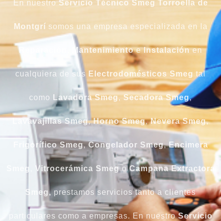
En nuestro
Servicio Técnico Smeg Torroella de
Montgrí
somos una empresa especializada en la
Reparación
,
Mantenimiento
e
Instalación
en
cualquiera de sus
Electrodomésticos Smeg
tal
como
Lavadora
Smeg
,
Secadora
Smeg
,
Lavavajillas Smeg
,
Horno Smeg
,
Nevera Smeg
,
Frigorífico Smeg
,
Congelador Smeg
,
Encimera
Smeg
,
Vitrocerámica Smeg
o
Campana Extractora
Smeg,
prestamos servicios tanto a clientes
particulares como a empresas. En nuestro
Servicio