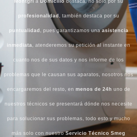
Montgrí
a
Domicilio
destaca, no solo por su
profesionalidad
, también destaca por su
puntualidad
, pues garantizamos una
asistencia
inmediata
, atenderemos su petición al instante en
cuanto nos de sus datos y nos informe de los
problemas que le causan sus aparatos, nosotros nos
encargaremos del resto, en
menos de 24h
uno de
nuestros técnicos se presentará dónde nos necesite
para solucionar sus problemas, todo esto y mucho
más solo con nuestro
Servicio Técnico Smeg