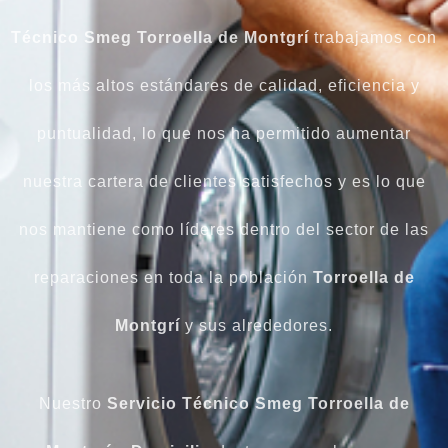
Técnico Smeg Torroella de Montgrí
trabajamos con
los más altos estándares de calidad, eficiencia y
puntualidad, lo que nos ha permitido aumentar
nuestra cartera de clientes satisfechos y es lo que
nos mantiene como líderes dentro del sector de las
reparaciones en toda la población
Torroella de
Montgrí
y sus alrededores.
Nuestro
Servicio Técnico Smeg Torroella de