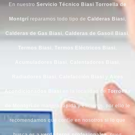
En nuestro
Servicio Técnico Biasi
Torroella de
Montgrí
reparamos todo tipo de
Calderas Biasi
,
Calderas de Gas Biasi
,
Calderas de Gasoil Biasi
,
Termos Biasi
,
Termos Eléctricos Biasi
,
Acumuladores Biasi
,
Calentadores Biasi
,
Radiadores Biasi
,
Calefacción Biasi
y
Aires
Acondicionados Biasi
en la localidad de
Torroella
de Montgrí
de manera rápida y eficiente, por ello le
recomendamos que confíe en nosotros si lo que
busca es a
verdaderos profesionales
, pues