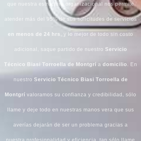
que nuestra estructura organizacional nos permite
atender más del 95% de sus solicitudes de servicios
en menos de 24 hrs
, y lo mejor de todo sin costo
adicional, saque partido de nuestro
Servicio
Técnico Biasi
Torroella de Montgrí
a
domicilio
. En
nuestro
Servicio Técnico Biasi
Torroella de
Montgrí
valoramos su confianza y credibilidad, sólo
llame y deje todo en nuestras manos vera que sus
averías dejarán de ser un problema gracias a
nuestra profesionalidad y eficiencia, tan sólo llame