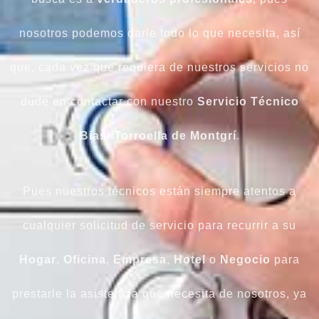
nosotros podemos darle todo lo que necesita, así
que, cada vez que requiera de nuestros servicios no
dude en contactar con nuestro
Servicio Técnico
Biasi
Torroella de Montgrí
.
Pues nuestros técnicos están siempre atentos a
cualquier solicitud de servicio para recurrir a su
Hogar
,
Oficina
,
Empresa
,
Hotel
o
Negocio
para
prestarle la asistencia que necesita de nosotros, ya