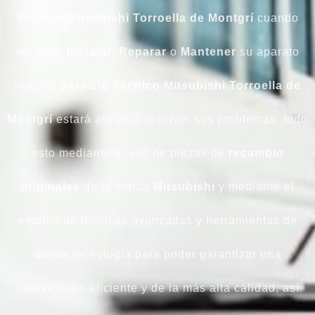
Técnico Mitsubishi Torroella de Montgrí
cuando
necesite
Instalar
,
Reparar
o
Mantener
su aparato
nuestro
Servicio Técnico Mitsubishi Torroella de
Montgrí
estará ahí para resolver sus problemas, todo
esto mediante el uso de piezas de
recambio
originales
de la marca
Mitsubishi
y mediante el
empleo de técnicas avanzadas y herramientas de
última tecnología para poder garantizar una
intervención eficiente y de la más alta calidad, así