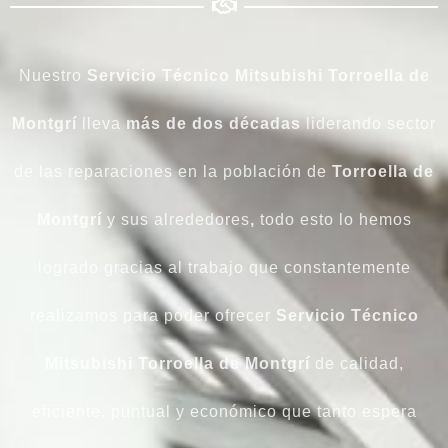
Nuestro
Servicio Técnico Mitsubishi Torroella de
Montgrí
lleva
más de dos décadas
liderando sector
de las reparaciones en la población de
Torroella de
Montgrí
y sus alrededores
,
todo esto lo hemos
logrado gracias al trabajo que constantemente
realizamos para poder ofrecer
Servicio Técnico
Mitsubishi Torroella de Montgrí
de calidad,
eficiente, puntual y económico que tanto espera