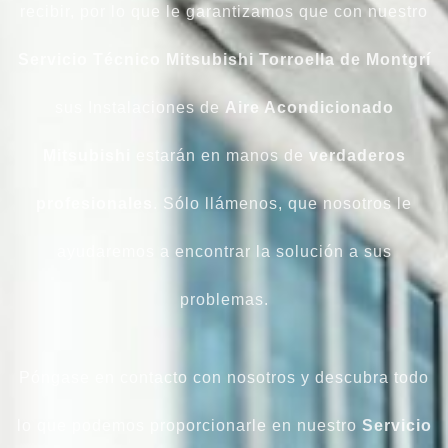
recibir, por lo que le garantizamos que con nuestro
Servicio Técnico Mitsubishi Torroella de Montgrí
sus Instalaciones de
Aire Acondicionado
Mitsubishi
estarán en manos de
verdaderos
profesionales
. Sólo llámenos, que nosotros le
ayudaremos a encontrar la solución a sus
problemas.
Póngase en contacto con nosotros y descubra todo
lo que podemos proporcionarle en nuestro
Servicio