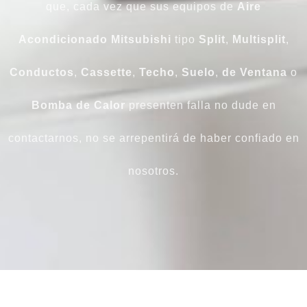
que, cada vez que sus equipos de
Aire
Acondicionado Mitsubishi
tipo
Split
,
Multisplit
,
Conductos
,
Cassette
,
Techo
,
Suelo
,
de
Ventana
o
Bomba
de
Calor
presenten falla no dude en
contactarnos, no se arrepentirá de haber confiado en
nosotros.