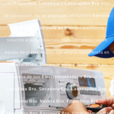
¿Su
Frigorífico, Lavadora
o
Lavavajillas Bru
dejó
de funcionar?, No se preocupe
,
en nuestro
Servicio
Técnico Bru Torroella de Montgrí
tenemos la
solución a sus problemas, pues contamos con un
equipo de profesionales con amplia experiencia en
la
Reparación
,
Mantenimiento
e
Instalación
en
cualquiera de sus
Electrodomésticos Bru
tal como
Lavadora
Bru
,
Secadora
Bru
,
Lavavajillas Bru
,
Horno Bru
,
Nevera Bru
,
Frigorífico Bru
,
Congelador Bru
,
Encimera Bru
,
Vitrocerámica Bru