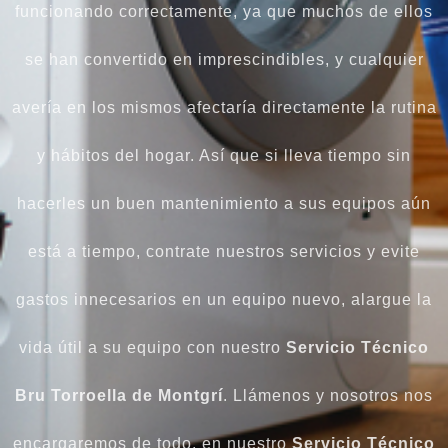
funcionando correctamente, ya que muchos de ellos
se han convertido en imprescindibles, y cualquier
avería en los mismos afectaría directamente la rutina
y hábitos del hogar. Así que si lleva tiempo sin
hacerles un buen mantenimiento a sus equipos aún
está a tiempo, contrate nuestros servicios y evite
gastos innecesarios en un equipo nuevo, alargue la
vida útil a su equipo con nuestro
Servicio Técnico
Bru Torroella de Montgrí
. Llámenos y nosotros nos
encargaremos de todo, en nuestro
Servicio Técnico