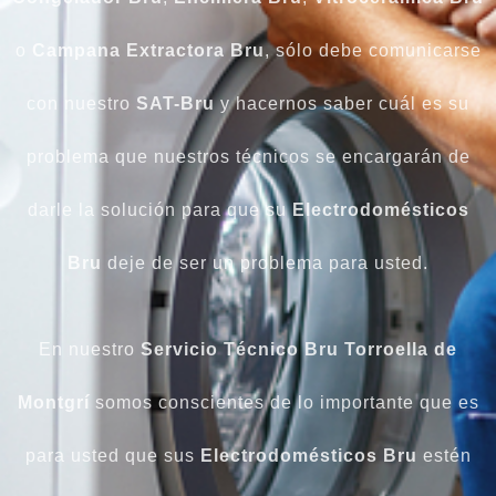
o
Campana Extractora Bru
, sólo debe comunicarse
con nuestro
SAT-Bru
y hacernos saber cuál es su
problema que nuestros técnicos se encargarán de
darle la solución para que su
Electrodomésticos
Bru
deje de ser un problema para usted.
En nuestro
Servicio Técnico Bru Torroella de
Montgrí
somos conscientes de lo importante que es
para usted que sus
Electrodomésticos Bru
estén